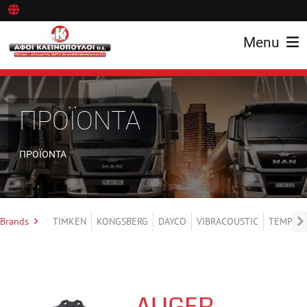
Menu
ΠΡΟΪΟΝΤΑ
ΠΡΟΪΟΝΤΑ
Brands
TIMKEN
KONGSBERG
DAYCO
VIBRACOUSTIC
TEMPLIN